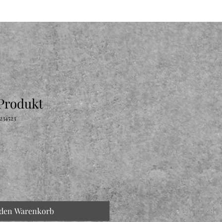
 Produkt
234523
 den Warenkorb