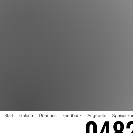
0482
Start
Galerie
Über uns
Feedback
Angebote
Speisenkar