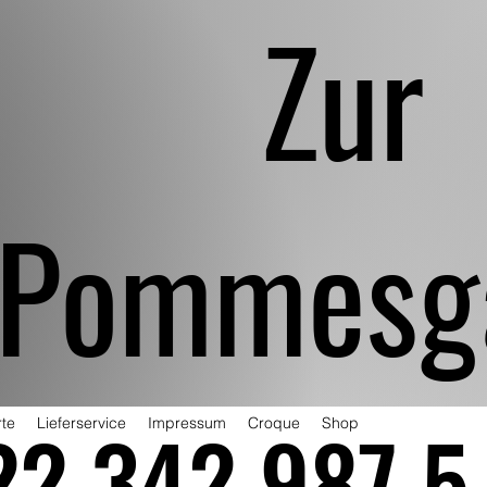
Zur
Pommesg
2 342 987 5
te
Lieferservice
Impressum
Croque
Shop