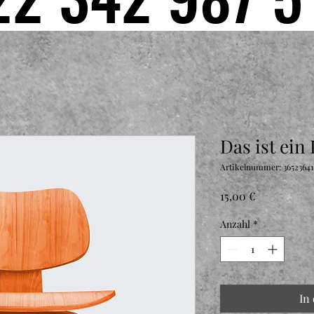
Das ist ein
Artikelnummer: 36523641
Preis
15,00 €
Anzahl
*
In